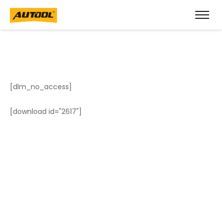
[dlm_no_access]
[download id="2617"]