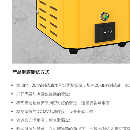
产品泄露测试方式
将10ml-20ml测试油注入烟雾测漏仪，加注20ML的测试液，
打开需要与测漏仪连接的管道;
将气囊适配器安装到密封好的管道，连接设备导烟管;
将测漏仪与DC12V电池连接，设备开始工作;
管道会充满烟雾，检查泄漏点;
测试泄漏的管路，在封堵准确的前提下，一般1分钟左右即可充