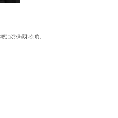
除喷油嘴积碳和杂质。